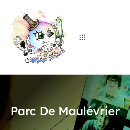
Skip
to
content
Parc De Maulévrier