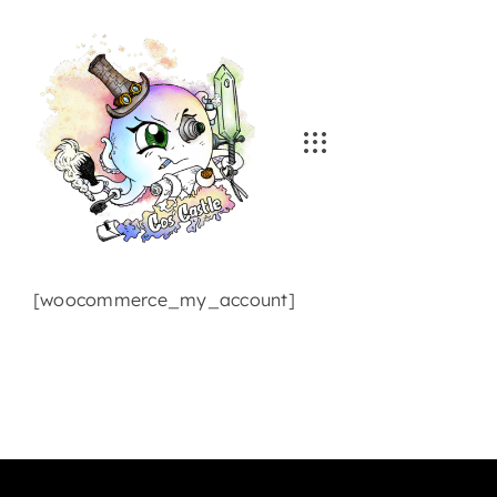
Skip
to
content
[woocommerce_my_account]